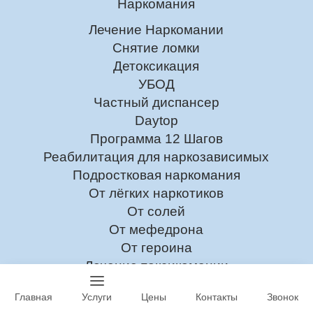
Наркомания
Лечение Наркомании
Снятие ломки
Детоксикация
УБОД
Частный диспансер
Daytop
Программа 12 Шагов
Реабилитация для наркозависимых
Подростковая наркомания
От лёгких наркотиков
От солей
От мефедрона
От героина
Лечение токсикомании
Главная
Услуги
Цены
Контакты
Звонок
Алкоголизм