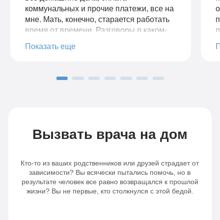
коммунальных и прочие платежи, все на
о
мне. Мать, конечно, старается работать
п
время от времени. Разговоры о каком-
п
либо лечении всегда выливались в
и
Показать еще
скандал. В этот раз, придя домой, я
у
увидел ее в плохом состоянии и, не
Б
говоря с ней, обратился в клинику.
с
Рассказал всю историю. Мне
ж
предложили несколько вариантов
лечения, рассказали о методиках и
сроках. Без её согласия всё-таки было
страшно, но я вызвал бригаду врачей,
Вызвать врача на дом
так как состояние мамы было
плачевное. Мне дали все рекомендации.
Нарколог, приехавший к нам, очень
Кто-то из ваших родственников или друзей страдает от
долго беседовал с мамой, и о чудо - я
зависимости? Вы всячески пытались помочь, но в
вижу, как она начинает собирать
результате человек все равно возвращался к прошлой
жизни? Вы не первые, кто столкнулся с этой бедой.
необходимые вещи. Мать увезли в
клинику, провели ей курс детоксикации
организма. Была проведена