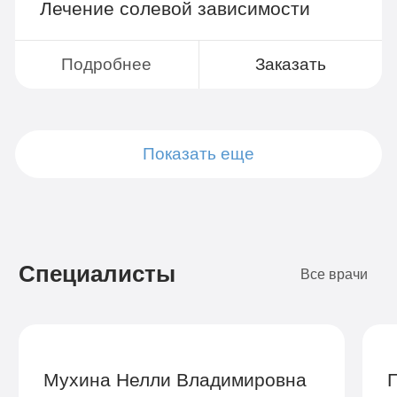
Лечение солевой зависимости
Подробнее
Заказать
Показать еще
Подробнее
Подробнее
Подробнее
Подробнее
Подробнее
Подробнее
Подробнее
Подробнее
Заказать
Заказать
Заказать
Заказать
Заказать
Заказать
Заказать
Заказать
Специалисты
Все врачи
Мухина Нелли Владимировна