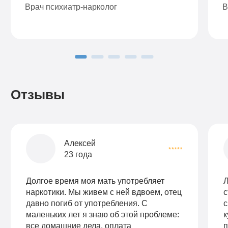
Врач психиатр-нарколог
В
Отзывы
Алексей
23 года
Долгое время моя мать употребляет
Л
наркотики. Мы живем с ней вдвоем, отец
с
давно погиб от употребления. С
с
маленьких лет я знаю об этой проблеме:
к
все домашние дела, оплата
п