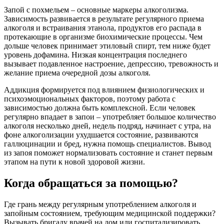
Запой с похмельем – основные маркеры алкоголизма.
Зависимость развивается в результате регулярного приема
алкоголя и встраивания этанола, продуктов его распада в
протекающие в организме биохимические процессы. Чем
дольше человек принимает этиловый спирт, тем ниже будет
уровень дофамина. Низкая концентрация последнего
вызывает подавленное настроение, депрессию, тревожность и
желание приема очередной дозы алкоголя.
Аддикция формируется под влиянием физиологических и
психоэмоциональных факторов, поэтому работа с
зависимостью должна быть комплексной. Если человек
регулярно впадает в запои – употребляет большое количество
алкоголя несколько дней, недель подряд, начинает с утра, на
фоне алкоголизации ухудшается состояние, развиваются
галлюцинации и бред, нужна помощь специалистов. Вывод
из запоя поможет нормализовать состояние и станет первым
этапом на пути к новой здоровой жизни.
Когда обращаться за помощью?
Где грань между регулярным употреблением алкоголя и
запойным состоянием, требующим медицинской поддержки?
Вызывать бригаду врачей на дом или госпитализировать