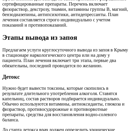
сертифицированные препараты. Перечень включает
физораствор, декстрозу, тиамин, витамины группы В, магний,
бензодиазепины, антипсихотики, антидепрессанты. План
лечения составляется строго индивидуально с учетом
показаний и противопоказаний.
Этапы вывода из запоя
Предлагаем услуги круглосуточного вывода из запоя в Крыму
в стационаре наркологического центра или на дому у
пациента. План лечения включает три этапа, первые два
обязательны, последний проводится по желанию.
Детокс
Нужно будет вывести токсины, которые скопились в
результате длительного употребления алкоголя. Ставятся
капельниц, состав растворов подбирается индивидуально.
Обычно используются витамины, антиоксиданты, глюкоза и
физраствор, противосудорожные и противорвотные
препараты, средства для восстановления водно-солевого
баланса.
До старта детокса врач должен определить хронические