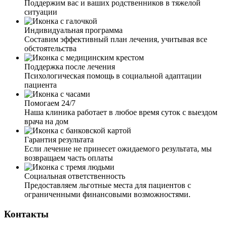
Поддержим вас и ваших родственников в тяжелой
рекомендации. Хочу выразить огромную благодарность
ситуации
за вашу внимательность, профессионализм, терпение и
работу, которую вы выполняете.
Индивидуальная программа
Составим эффективный план лечения, учитывая все
обстоятельства
Поддержка после лечения
Психологическая помощь в социальной адаптации
пациента
Мой муж ушёл в запой на несколько недель. Я
обратилась к вам, так как он не хотел выходить из запоя.
Помогаем 24/7
Мне дали четкие рекомендации по поведению с ним. И
Наша клиника работает в любое время суток с выездом
через пару дней, благодаря вашим рекомендациям, я
врача на дом
смогла настоять и уговорить мужа о выводе из запоя.
Приехал врач, установил капельницу, провел беседу с
Гарантия результата
мужем. Теперь муж хочет закодировать, это чудо и
Если лечение не принесет ожидаемого результата, мы
только.
возвращаем часть оплаты
Социальная ответственность
Предоставляем льготные места для пациентов с
ограниченными финансовыми возможностями.
Контакты