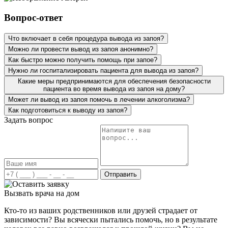
своего дела, все стерильно, аккуратно. На утро жена,
наркологу за вывод из запоя моей дочери! Столкнулась
конечно, чувствовала небольшую слабость, но смогла
с таким в первые. Дочь пришла домой просто в
Вопрос-ответ
пойти на работу. Огромное спасибо вашим
неадекватном состоянии, еле стояла на ногах, было
специалистам!
бледное лицо. Испугавшись, я обратилась к вам. Было
Что включает в себя процедура вывода из запоя?
уже довольно поздно, и я думала, никуда и не
Можно ли провести вывод из запоя анонимно?
дозвонюсь. Но вы ответили быстро, и ночью приехали к
нам. Осмотрев мою дочь и узнав всю информацию,
Как быстро можно получить помощь при запое?
была поставлена капельница – у дочери было сильное
Нужно ли госпитализировать пациента для вывода из запоя?
отравление. От ваших услуг только положительные
Какие меры предпринимаются для обеспечения безопасности
эмоции и результат.
пациента во время вывода из запоя на дому?
Может ли вывод из запоя помочь в лечении алкоголизма?
Как подготовиться к выводу из запоя?
Задать вопрос
Моя мать с отчимом – запойные люди. Пару дней я не
могла до них дозвониться и, конечно же, поехала к ним.
Зайдя в квартиру, ужаснулась. На их мрачный вид было
страшно смотреть. Ушла в другую комнату и начала
искать в интернете вывод из запоя. Наткнулась на ваш
Отправить
сайт, чем-то он меня привлек. Позвонила, описала
ситуацию. Ответила на заданные вопросы. Врач
Вызвать врача на дом
приехал быстро с небольшим ожиданием. Сначала
провел короткую беседу с родителями и сделал
Кто-то из ваших родственников или друзей страдает от
процедуру. Дал мне все рекомендации, рассказал про
зависимости? Вы всячески пытались помочь, но в результате
методы кодирования на будущее и о лечении