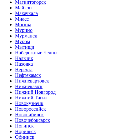
Магнитогорск
Майкоп
Махачкала
Миасс
Москва
Мурино
Мурманск
Муром
Мытищи
Набережные Челны
Нальчик
Находка
Нерехта
Нефтекамск
Нижневартовск
Нижнекамск
Нижний Новгород
Нижний Тагил
Новокузнецк
Новороссийск
Новосибирск
Новочебоксарск
Ногинск
Норильск
Обнинск