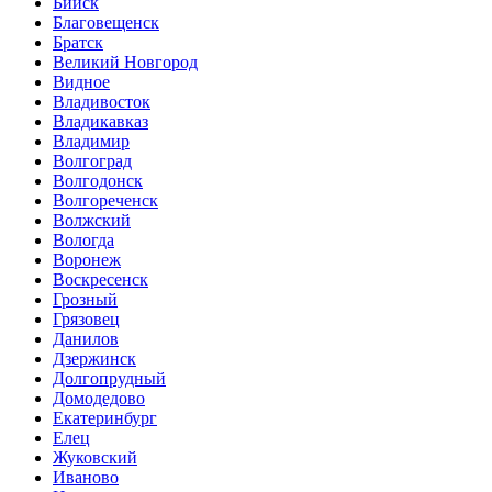
Бийск
Благовещенск
Братск
Великий Новгород
Видное
Владивосток
Владикавказ
Владимир
Волгоград
Волгодонск
Волгореченск
Волжский
Вологда
Воронеж
Воскресенск
Грозный
Грязовец
Данилов
Дзержинск
Долгопрудный
Домодедово
Екатеринбург
Елец
Жуковский
Иваново