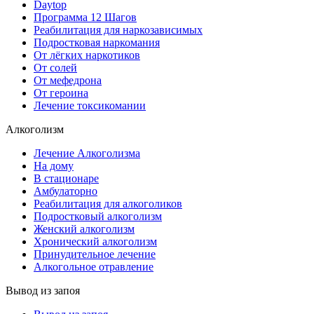
Daytop
Программа 12 Шагов
Реабилитация для наркозависимых
Подростковая наркомания
От лёгких наркотиков
От солей
От мефедрона
От героина
Лечение токсикомании
Алкоголизм
Лечение Алкоголизма
На дому
В стационаре
Амбулаторно
Реабилитация для алкоголиков
Подростковый алкоголизм
Женский алкоголизм
Хронический алкоголизм
Принудительное лечение
Алкогольное отравление
Вывод из запоя