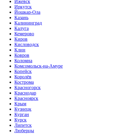
Ижевск
Иркутск
Йошкар-Ола
Казань
Калининград
Калуга
Кемерово
Киров
Кисловодск
Клин
Ковров
Коломна
Комсомольск-на-Амуре
Копейск
Королёв
Кострома
Красногорск
Краснодар
Красноярск
Крым
Кузнецк
Курган
Курск
Липетск
Люберцы