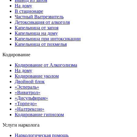
Вывод из запоя
На дому
В стационаре
Частный Вытрезвитель
Детоксикация от алкоголя
Капельница от запоя
Капельница на дому
Капельница при интоксикации
Капельница от похмелья
Кодирование
Кодирование от Алкоголизма
На дому
Кодирование уколом
Двойной блок
«Эспераль»
«Вивитрол»
«Дисульфирам»
«Торпедо»
«Налтрексон»
Кодирование гипнозом
Услуги нарколога
Наркологическая помощь