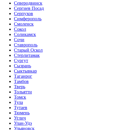
Северодвинск
Сергиев Посад
Серпухов
Симферополь
Смоленск
Сокол
Соликамск
Сочи
Ставрополь
Старый Оскол
Стерлитамак
Сургут
Сызрань
Сыктывкар
Таганрог
Тамбов
Тверь
Тольятти
Томск
Тула
Тутаев
Тюмень
Углич
Улан-Удэ
Ульяновск