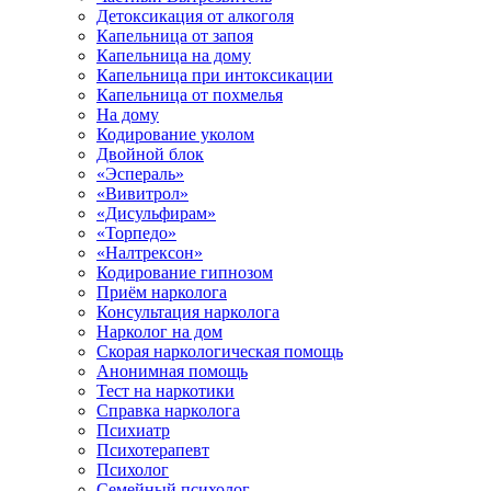
Детоксикация от алкоголя
Капельница от запоя
Капельница на дому
Капельница при интоксикации
Капельница от похмелья
На дому
Кодирование уколом
Двойной блок
«Эспераль»
«Вивитрол»
«Дисульфирам»
«Торпедо»
«Налтрексон»
Кодирование гипнозом
Приём нарколога
Консультация нарколога
Нарколог на дом
Скорая наркологическая помощь
Анонимная помощь
Тест на наркотики
Справка нарколога
Психиатр
Психотерапевт
Психолог
Семейный психолог