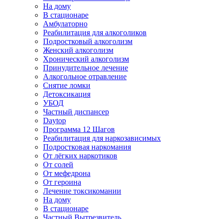
На дому
В стационаре
Амбулаторно
Реабилитация для алкоголиков
Подростковый алкоголизм
Женский алкоголизм
Хронический алкоголизм
Принудительное лечение
Алкогольное отравление
Снятие ломки
Детоксикация
УБОД
Частный диспансер
Daytop
Программа 12 Шагов
Реабилитация для наркозависимых
Подростковая наркомания
От лёгких наркотиков
От солей
От мефедрона
От героина
Лечение токсикомании
На дому
В стационаре
Частный Вытрезвитель