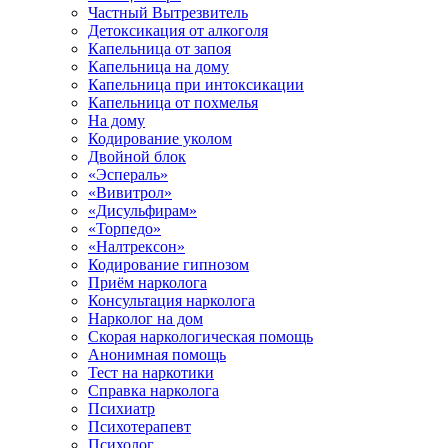
Частный Вытрезвитель
Детоксикация от алкоголя
Капельница от запоя
Капельница на дому
Капельница при интоксикации
Капельница от похмелья
На дому
Кодирование уколом
Двойной блок
«Эспераль»
«Вивитрол»
«Дисульфирам»
«Торпедо»
«Налтрексон»
Кодирование гипнозом
Приём нарколога
Консультация нарколога
Нарколог на дом
Скорая наркологическая помощь
Анонимная помощь
Тест на наркотики
Справка нарколога
Психиатр
Психотерапевт
Психолог