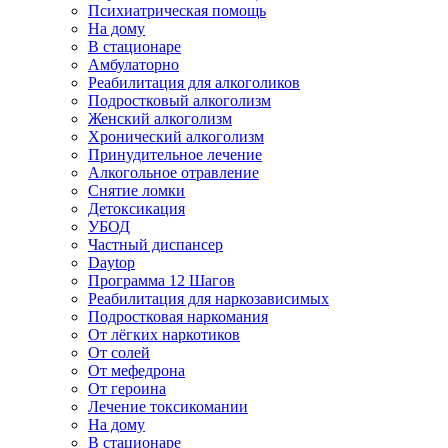
Психиатрическая помощь
На дому
В стационаре
Амбулаторно
Реабилитация для алкоголиков
Подростковый алкоголизм
Женский алкоголизм
Хронический алкоголизм
Принудительное лечение
Алкогольное отравление
Снятие ломки
Детоксикация
УБОД
Частный диспансер
Daytop
Программа 12 Шагов
Реабилитация для наркозависимых
Подростковая наркомания
От лёгких наркотиков
От солей
От мефедрона
От героина
Лечение токсикомании
На дому
В стационаре