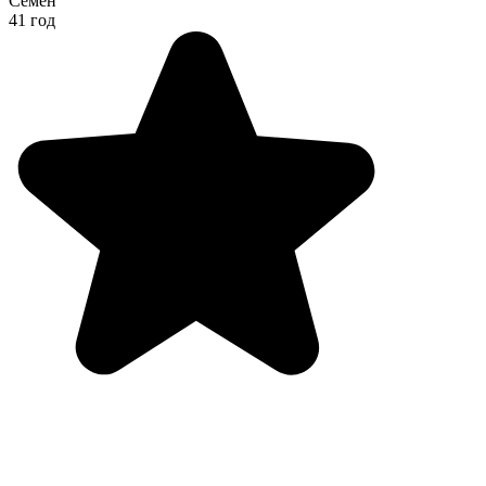
Семён
41 год