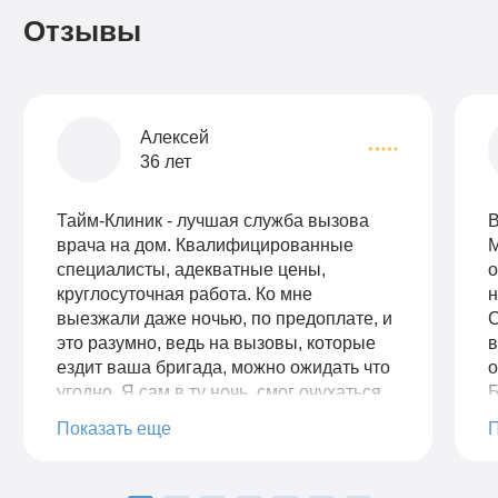
Отзывы
Алексей
36 лет
Тайм-Клиник - лучшая служба вызова
В
врача на дом. Квалифицированные
М
специалисты, адекватные цены,
о
круглосуточная работа. Ко мне
н
выезжали даже ночью, по предоплате, и
С
это разумно, ведь на вызовы, которые
в
ездит ваша бригада, можно ожидать что
о
угодно. Я сам в ту ночь, смог очухаться
Б
спустя 20 минут звонков в домофон.
р
Показать еще
Бригада не уезжала, а дозванивалась до
к
меня до пьяного.