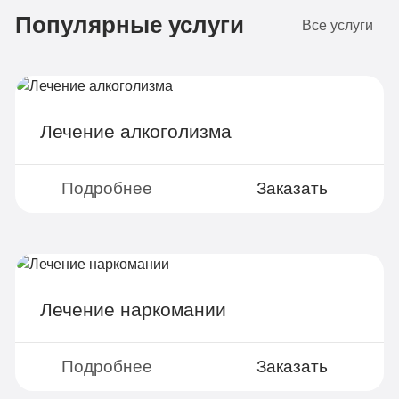
Популярные услуги
4-х местная комната
2
Все услуги
Диагностика
Групповая терапия
Детоксикация
Лечение алкоголизма
Круглосуточное наблюдение
Поддержка родственников
Подробнее
Заказать
4-х разовое питание
Больничный лист
Лечение наркомании
Записаться
Подробнее
Заказать