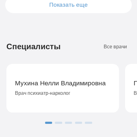
Показать еще
Подробнее
Подробнее
Подробнее
Подробнее
Подробнее
Подробнее
Подробнее
Подробнее
Заказать
Заказать
Заказать
Заказать
Заказать
Заказать
Заказать
Заказать
Специалисты
Все врачи
Мухина Нелли Владимировна
Врач психиатр-нарколог
В