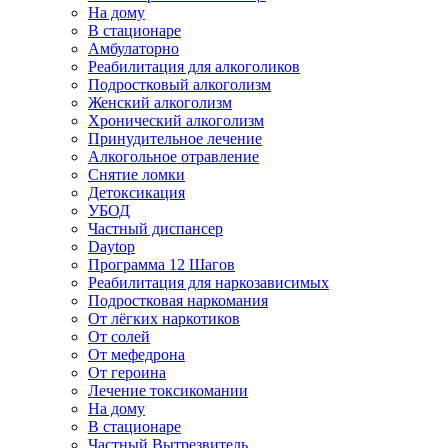
На дому
В стационаре
Амбулаторно
Реабилитация для алкоголиков
Подростковый алкоголизм
Женский алкоголизм
Хронический алкоголизм
Принудительное лечение
Алкогольное отравление
Снятие ломки
Детоксикация
УБОД
Частный диспансер
Daytop
Программа 12 Шагов
Реабилитация для наркозависимых
Подростковая наркомания
От лёгких наркотиков
От солей
От мефедрона
От героина
Лечение токсикомании
На дому
В стационаре
Частный Вытрезвитель