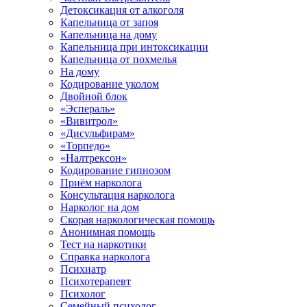
Детоксикация от алкоголя
Капельница от запоя
Капельница на дому
Капельница при интоксикации
Капельница от похмелья
На дому
Кодирование уколом
Двойной блок
«Эспераль»
«Вивитрол»
«Дисульфирам»
«Торпедо»
«Налтрексон»
Кодирование гипнозом
Приём нарколога
Консультация нарколога
Нарколог на дом
Скорая наркологическая помощь
Анонимная помощь
Тест на наркотики
Справка нарколога
Психиатр
Психотерапевт
Психолог
Семейный психолог