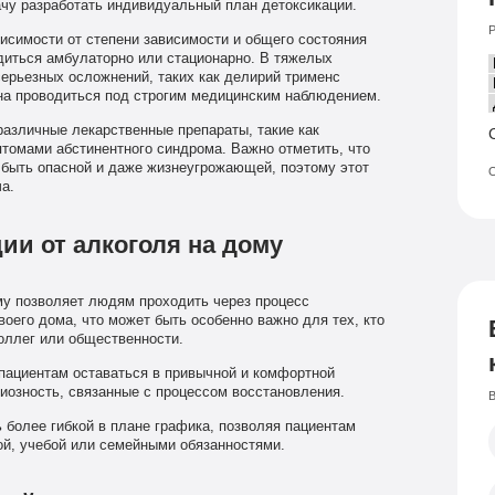
чу разработать индивидуальный план детоксикации.
Р
висимости от степени зависимости и общего состояния
диться амбулаторно или стационарно. В тяжелых
 серьезных осложнений, таких как делирий трименс
жна проводиться под строгим медицинским наблюдением.
различные лекарственные препараты, такие как
томами абстинентного синдрома. Важно отметить, что
 быть опасной и даже жизнеугрожающей, поэтому этот
О
а.
ии от алкоголя на дому
му позволяет людям проходить через процесс
оего дома, что может быть особенно важно для тех, кто
коллег или общественности.
пациентам оставаться в привычной и комфортной
сиозность, связанные с процессом восстановления.
В
 более гибкой в плане графика, позволяя пациентам
ой, учебой или семейными обязанностями.