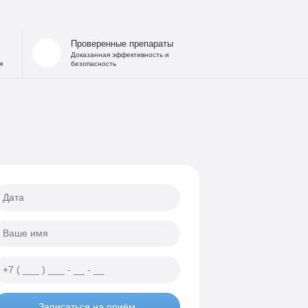
 запоя
на дому
Проверенные препараты
льница при интоксикации
Доказанная эффективность и
я
безопасность
 от похмелья
е гипнозом
ощь
а
еских атак
ии
Записаться на приём