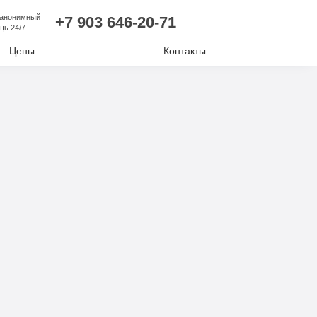
 анонимный
+7 903 646-20-71
щь 24/7
Цены
Контакты
лизм
ий алкоголизм
нудительное лечение
е отравление
ковая наркомания
отиков
комании