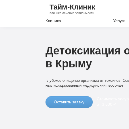
Тайм-Клиник
Клиника лечения зависимости
Клиника
Услуги
Лечение А
Лечение Н
Детоксикация о
Вывод из з
в Крыму
Кодировани
Наркологи
Глубокое очищение организма от токсинов. Со
Психиатри
квалифицированный медицинский персонал
Стоимость услуг
Оставить заявку
от 3 500 ₽