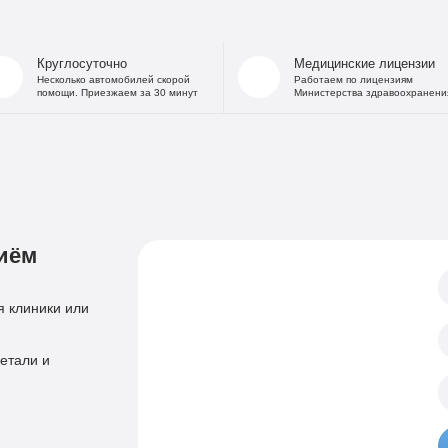
На дому
Капельница от
В стационаре
Капельница 
Круглосуточно
Медицинские лицензии
Частный Вытрезвитель
Капе
Несколько автомобилей скорой
Работаем по лицензиям
помощи. Приезжаем за 30 минут
Министерства здравоохранени
Детоксикация от алкоголя
Капельница
На дому
«Дисульфирам»
Кодирование уколом
«Торпедо»
Двойной блок
«Налтрексон»
«Эспераль»
Кодировани
«Вивитрол»
иём
Приём нарколога
Анонимная пом
Консультация нарколога
Тест на наркотики
 клиники или
Нарколог на дом
Справка нарколог
Скорая наркологическая помощь
етали и
Психиатр
Лечение психоза
Психотерапевт
Лечение панич
Психолог
Лечение игроман