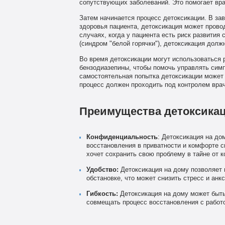
сопутствующих заболеваний. Это помогает вра
Затем начинается процесс детоксикации. В за
здоровья пациента, детоксикация может прово
случаях, когда у пациента есть риск развития
(синдром "белой горячки"), детоксикация дол
Во время детоксикации могут использоваться 
бензодиазепины, чтобы помочь управлять симп
самостоятельная попытка детоксикации может
процесс должен проходить под контролем врач
Преимущества детоксикац
Конфиденциальность
: Детоксикация на до
восстановления в приватности и комфорте св
хочет сохранить свою проблему в тайне от 
Удобство:
Детоксикация на дому позволяет 
обстановке, что может снизить стресс и анк
Гибкость:
Детоксикация на дому может быть
совмещать процесс восстановления с работ