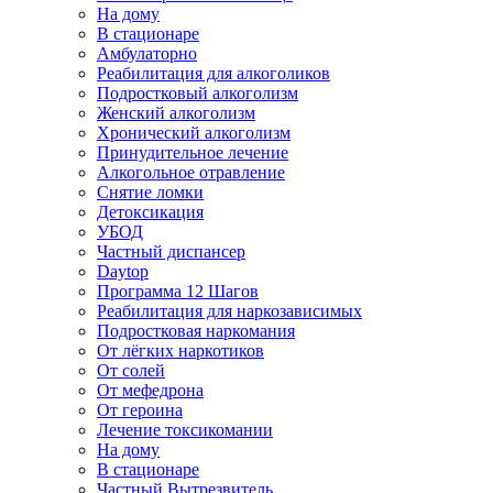
На дому
В стационаре
Амбулаторно
Реабилитация для алкоголиков
Подростковый алкоголизм
Женский алкоголизм
Хронический алкоголизм
Принудительное лечение
Алкогольное отравление
Снятие ломки
Детоксикация
УБОД
Частный диспансер
Daytop
Программа 12 Шагов
Реабилитация для наркозависимых
Подростковая наркомания
От лёгких наркотиков
От солей
От мефедрона
От героина
Лечение токсикомании
На дому
В стационаре
Частный Вытрезвитель