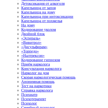
Детоксикация от алкоголя
Капельница от запоя
Капельница на дому
Капельница при интоксикации
Капельница от похмелья
На дому
Кодирование уколом
Двойной блок
«Эспераль»
«Вивитрол»
«Дисульфирам»
«Торпедо»
«Налтрексон»
Кодирование гипнозом
Приём нарколога
Консультация нарколога
Нарколог на дом
Скорая наркологическая помощь
Анонимная помощь
Тест на наркотики
Справка нарколога
Психиатр
Психотерапевт
Психолог
Семейный психолог