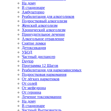
На дому
В стационаре
Амбулаторно
Реабилитация для алкоголиков
Подростковый алкоголизм
Женский алкоголизм
Хронический алкоголизм
Принудительное лечение
Алкогольное отравление
Снятие ломки
Детоксикация
УБОД
Частный диспансер
Daytop
Программа 12 Шагов
Реабилитация для наркозависимых
Подростковая наркомания
От лёгких наркотиков
От солей
От мефедрона
От героина
Лечение токсикомании
На дому
В стационаре
Частный Вытрезвитель