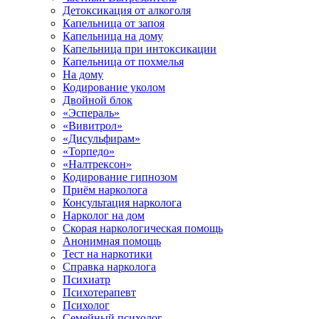
Детоксикация от алкоголя
Капельница от запоя
Капельница на дому
Капельница при интоксикации
Капельница от похмелья
На дому
Кодирование уколом
Двойной блок
«Эспераль»
«Вивитрол»
«Дисульфирам»
«Торпедо»
«Налтрексон»
Кодирование гипнозом
Приём нарколога
Консультация нарколога
Нарколог на дом
Скорая наркологическая помощь
Анонимная помощь
Тест на наркотики
Справка нарколога
Психиатр
Психотерапевт
Психолог
Семейный психолог