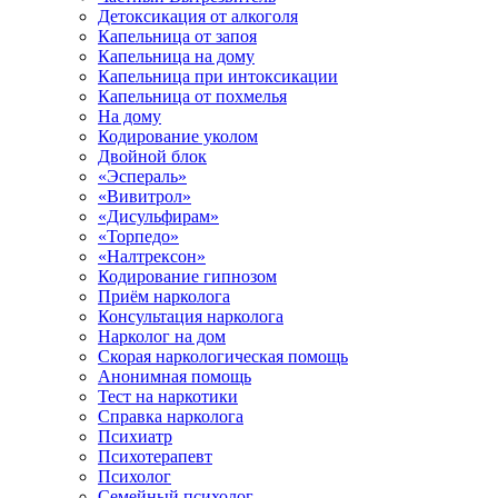
Детоксикация от алкоголя
Капельница от запоя
Капельница на дому
Капельница при интоксикации
Капельница от похмелья
На дому
Кодирование уколом
Двойной блок
«Эспераль»
«Вивитрол»
«Дисульфирам»
«Торпедо»
«Налтрексон»
Кодирование гипнозом
Приём нарколога
Консультация нарколога
Нарколог на дом
Скорая наркологическая помощь
Анонимная помощь
Тест на наркотики
Справка нарколога
Психиатр
Психотерапевт
Психолог
Семейный психолог