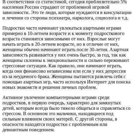
В соответствии со статистикой, сегодня приблизительно 5%
населения России страдают от проблемной игровой
зависимости. Это те люди, которые нуждаются в консультации
и лечении со стороны психиатра, нарколога, социолога и т.д.
Подростки часто начинают увлекаться азартными играми
примерно в 10-летнем возрасте и к моменту подросткового
возраста становятся зависимыми от них. Взрослые могут
начать играть в 20-летнем возрасте, но в отличие от них,
женщины обычно начинают играть после 30-летия. Азартная
зависимость развивается у них очень быстро, за год, так как
женщины склонны к эмоциональности и сильно переживают
стрессовые ситуации. Как правило, они начинают играть,
когда они финансово независимы или если у них депрессия
из-за неудачного брака. Женщины пытаются развлечь себя с
помощью азартных игр, часто используя Интернет для поиска
новых знакомств и решения личных проблем.
Активное увлечение компьютерными играми среди
подростков, в первую очередь, характерно для замкнутых
детей, которым всегда было тяжело общаться и справляться со
стрессом. В основном это мальчики, находящиеся под
сильным влиянием своих матерей. С другой стороны, в
опасности находятся подростки с проблемным или
девиантным поведением.