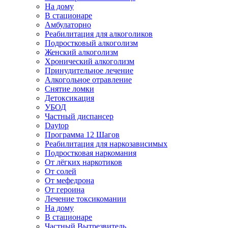
На дому
В стационаре
Амбулаторно
Реабилитация для алкоголиков
Подростковый алкоголизм
Женский алкоголизм
Хронический алкоголизм
Принудительное лечение
Алкогольное отравление
Снятие ломки
Детоксикация
УБОД
Частный диспансер
Daytop
Программа 12 Шагов
Реабилитация для наркозависимых
Подростковая наркомания
От лёгких наркотиков
От солей
От мефедрона
От героина
Лечение токсикомании
На дому
В стационаре
Частный Вытрезвитель