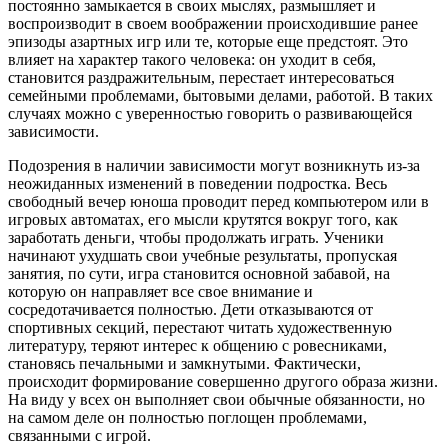
постоянно замыкается в своих мыслях, размышляет и
воспроизводит в своем воображении происходившие ранее
эпизоды азартных игр или те, которые еще предстоят. Это
влияет на характер такого человека: он уходит в себя,
становится раздражительным, перестает интересоваться
семейными проблемами, бытовыми делами, работой. В таких
случаях можно с уверенностью говорить о развивающейся
зависимости.
Подозрения в наличии зависимости могут возникнуть из-за
неожиданных изменений в поведении подростка. Весь
свободный вечер юноша проводит перед компьютером или в
игровых автоматах, его мысли крутятся вокруг того, как
заработать деньги, чтобы продолжать играть. Ученики
начинают ухудшать свои учебные результаты, пропуская
занятия, по сути, игра становится основной забавой, на
которую он направляет все свое внимание и
сосредотачивается полностью. Дети отказываются от
спортивных секций, перестают читать художественную
литературу, теряют интерес к общению с ровесниками,
становясь печальными и замкнутыми. Фактически,
происходит формирование совершенно другого образа жизни.
На виду у всех он выполняет свои обычные обязанности, но
на самом деле он полностью поглощен проблемами,
связанными с игрой.